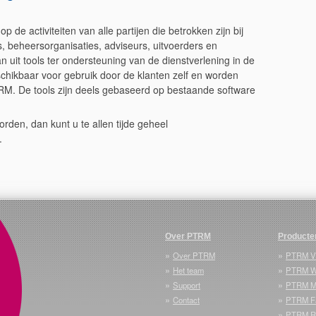
de activiteiten van alle partijen die betrokken zijn bij
 beheersorganisaties, adviseurs, uitvoerders en
 uit tools ter ondersteuning van de dienstverlening in de
chikbaar voor gebruik door de klanten zelf en worden
RM. De tools zijn deels gebaseerd op bestaande software
rden, dan kunt u te allen tijde geheel
.
Over PTRM
Producte
»
»
Over PTRM
PTRM 
»
»
Het team
PTRM W
»
»
Support
PTRM 
»
»
Contact
PTRM Fa
»
PTRM Ro