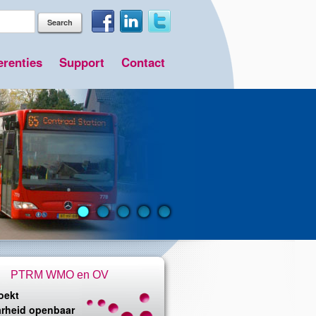
erenties
Support
Contact
PTRM WMO en OV
oekt
arheid openbaar