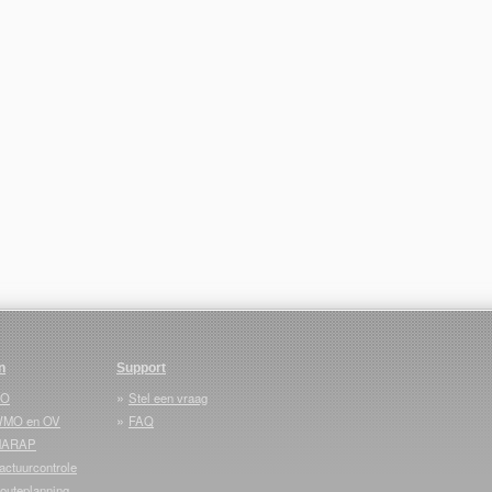
n
Support
»
VO
Stel een vraag
»
MO en OV
FAQ
MARAP
ctuurcontrole
uteplanning