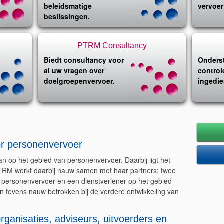
beleidsmatige
vervoer
beslissingen.
PTRM Consultancy
Biedt consultancy voor
Onderst
al uw vragen over
control
doelgroepenvervoer.
ingedie
or personenvervoer
n op het gebied van personenvervoer. Daarbij ligt het
 PTRM werkt daarbij nauw samen met haar partners: twee
ersonenvervoer en een dienstverlener op het gebied
jn tevens nauw betrokken bij de verdere ontwikkeling van
.
ganisaties, adviseurs, uitvoerders en