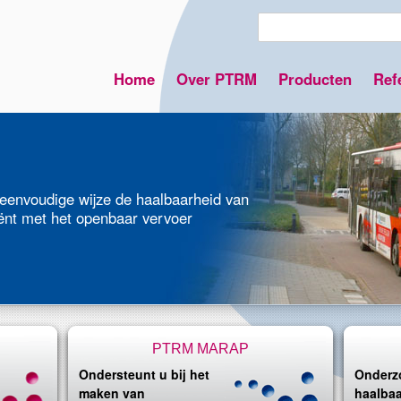
Home
Over PTRM
Producten
Ref
envoudige wijze de haalbaarheid van
ënt met het openbaar vervoer
PTRM MARAP
Ondersteunt u bij het
Onderz
maken van
haalba