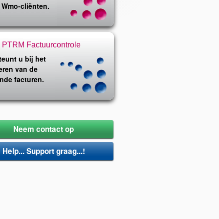
 Wmo-cliënten.
PTRM Factuurcontrole
eunt u bij het
eren van de
nde facturen.
Neem contact op
Help... Support graag...!