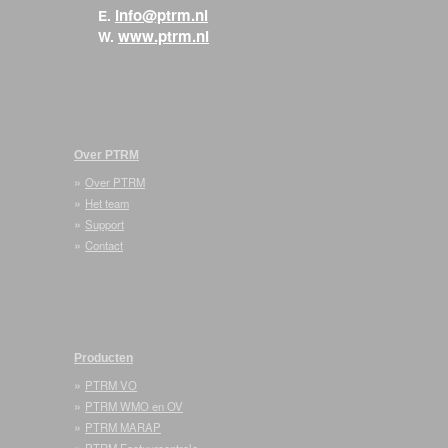
info@ptrm.nl
E.
www.ptrm.nl
W.
Over PTRM
»
Over PTRM
»
Het team
»
Support
»
Contact
Producten
»
PTRM VO
»
PTRM WMO en OV
»
PTRM MARAP