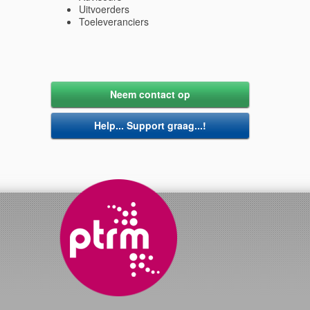
Uitvoerders
Toeleveranciers
Neem contact op
Help... Support graag...!