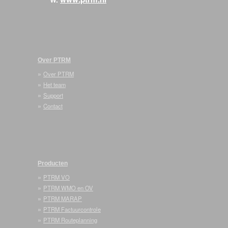
Over PTRM
»
Over PTRM
»
Het team
»
Support
»
Contact
Producten
»
PTRM VO
»
PTRM WMO en OV
»
PTRM MARAP
»
PTRM Factuurcontrole
»
PTRM Routeplanning