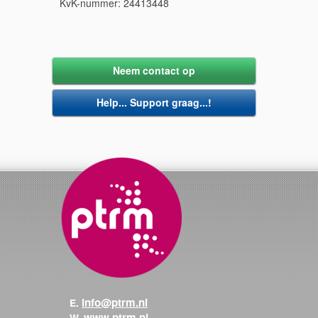
KvK-nummer: 24413448
Neem contact op
Help... Support graag...!
info@ptrm.nl
E.
www.ptrm.nl
W.