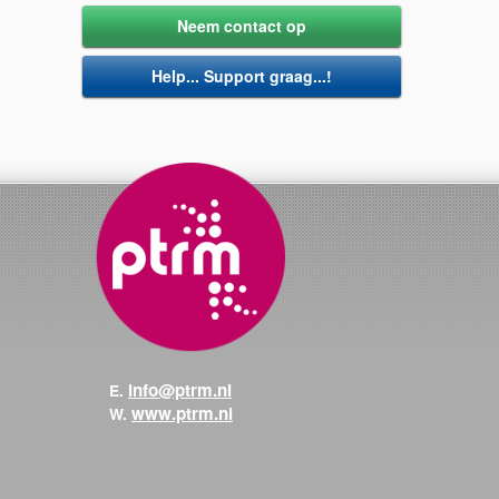
Neem contact op
Help... Support graag...!
info@ptrm.nl
E.
www.ptrm.nl
W.