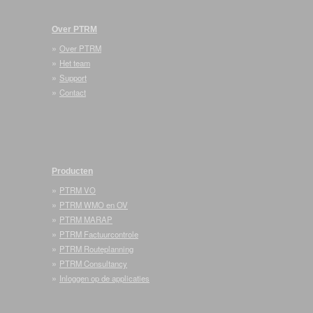
Over PTRM
»
Over PTRM
»
Het team
»
Support
»
Contact
Producten
»
PTRM VO
»
PTRM WMO en OV
»
PTRM MARAP
»
PTRM Factuurcontrole
»
PTRM Routeplanning
»
PTRM Consultancy
»
Inloggen op de applicaties