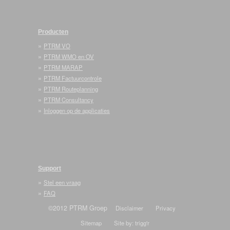
Producten
»
PTRM VO
»
PTRM WMO en OV
»
PTRM MARAP
»
PTRM Factuurcontrole
»
PTRM Routeplanning
»
PTRM Consultancy
»
Inloggen op de applicaties
Support
»
Stel een vraag
»
FAQ
©2012 PTRM Groep
Disclaimer
Privacy
Sitemap
Site by: trigg'r