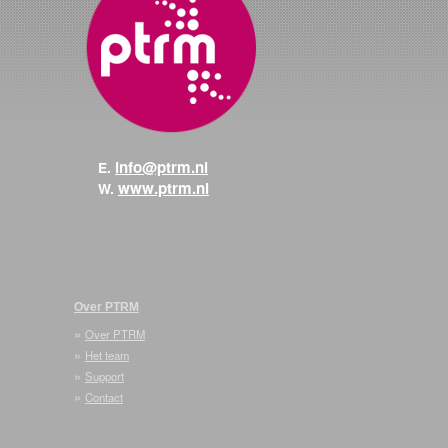
info@ptrm.nl
E.
www.ptrm.nl
W.
Over PTRM
»
Over PTRM
»
Het team
»
Support
»
Contact