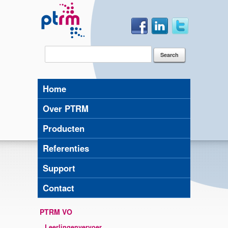
Home
Over PTRM
Producten
Referenties
Support
Contact
PTRM VO
Leerlingenvervoer